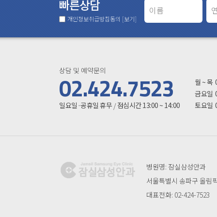
빠른상담
개인정보취급방침동의
[보기]
상담 및 예약문의
진료시
02.424.7523
월 ~ 목
금요일
일요일·공휴일 휴무
점심시간 13:00 ~ 14:00
토요일
/
병원명: 잠실삼성안과
서울특별시 송파구 올림픽로
대표전화: 02-424-7523