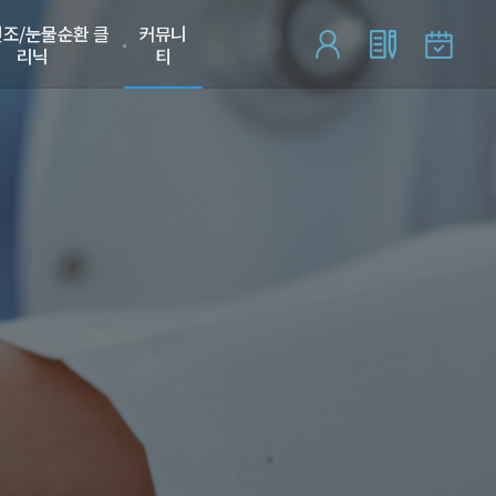
조/눈물순환 클
커뮤니
리닉
티