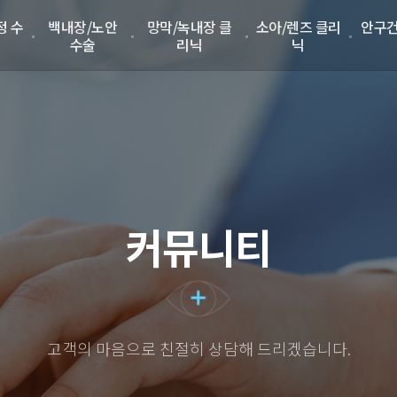
정 수
백내장/노안
망막/녹내장 클
소아/렌즈 클리
안구건
수술
리닉
닉
커뮤니티
고객의 마음으로 친절히 상담해 드리겠습니다.