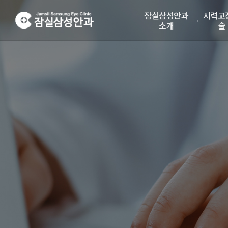
잠실삼성안과
시력교
소개
술