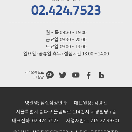
02.424.7523
진료시간
월 ~ 목
09:30 ~ 19:00
금요일
09:30 ~ 20:00
토요일
09:00 ~ 13:00
일요일·공휴일 휴무
점심시간 13:00 ~ 14:00
/
카카오톡으로
1:1상담
병원명: 잠실삼성안과
대표원장: 김병진
서울특별시 송파구 올림픽로 114번지 서경빌딩 7층
대표전화: 02-424-7523
사업자번호: 215-22-99301