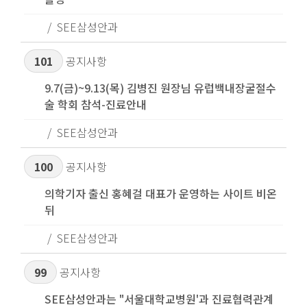
SEE삼성안과
101
공지사항
9.7(금)~9.13(목) 김병진 원장님 유럽백내장굴절수
술 학회 참석-진료안내
SEE삼성안과
100
공지사항
의학기자 출신 홍혜걸 대표가 운영하는 사이트 비온
뒤
SEE삼성안과
99
공지사항
SEE삼성안과는 "서울대학교병원'과 진료협력관계