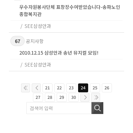
우수자원봉사단체 표창장수여받았습니다-송파노인
종합복지관
SEE삼성안과
67
공지사항
2010.12.15 삼성안과 송년 뮤지컬 모임!
SEE삼성안과
21
22
23
24
25
26
27
28
29
30