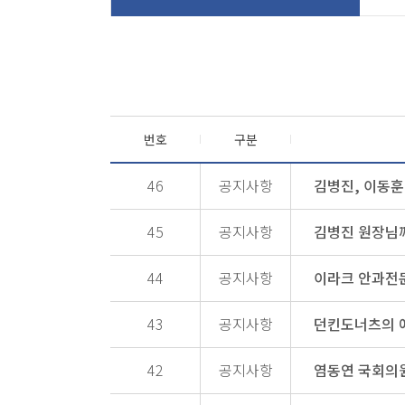
번호
구분
46
공지사항
김병진, 이동
45
공지사항
김병진 원장님
44
공지사항
이라크 안과전문의
43
공지사항
던킨도너츠의 
42
공지사항
염동연 국회의