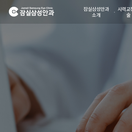
잠실삼성안과
시력교
소개
술