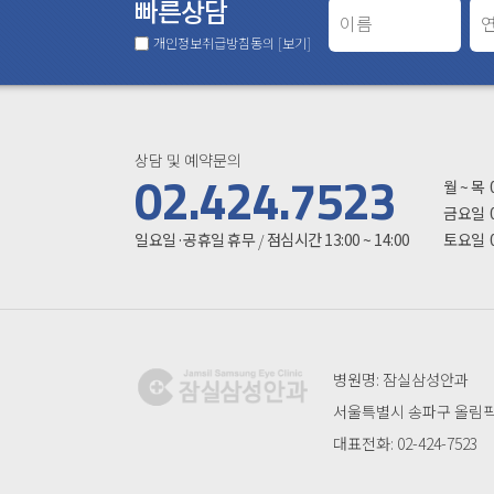
빠른상담
개인정보취급방침동의
[보기]
상담 및 예약문의
진료시
02.424.7523
월 ~ 목
금요일
일요일·공휴일 휴무
점심시간 13:00 ~ 14:00
토요일
/
병원명: 잠실삼성안과
서울특별시 송파구 올림픽로
대표전화: 02-424-7523