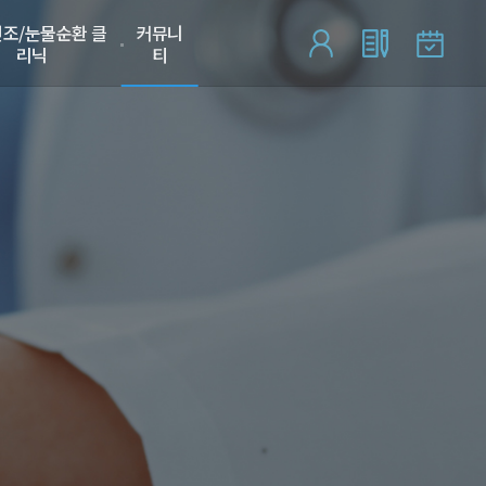
조/눈물순환 클
커뮤니
리닉
티