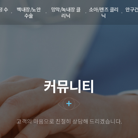
정 수
백내장/노안
망막/녹내장 클
소아/렌즈 클리
안구건
수술
리닉
닉
커뮤니티
고객의 마음으로 친절히 상담해 드리겠습니다.