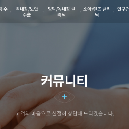
정 수
백내장/노안
망막/녹내장 클
소아/렌즈 클리
안구건
수술
리닉
닉
커뮤니티
고객의 마음으로 친절히 상담해 드리겠습니다.