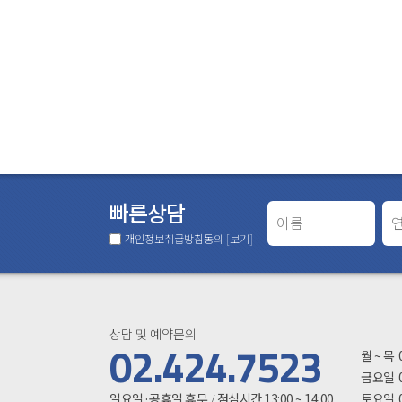
빠른상담
개인정보취급방침동의
[보기]
상담 및 예약문의
진료시
02.424.7523
월 ~ 목
금요일
일요일·공휴일 휴무
점심시간 13:00 ~ 14:00
토요일
/