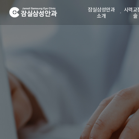
잠실삼성안과
시력교
소개
술