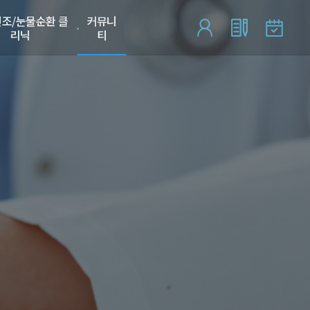
조/눈물순환 클
커뮤니
리닉
티