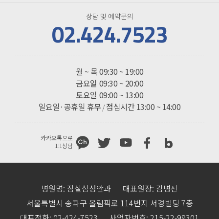
상담 및 예약문의
02.424.7523
진료시간
월 ~ 목
09:30 ~ 19:00
금요일
09:30 ~ 20:00
토요일
09:00 ~ 13:00
일요일·공휴일 휴무
점심시간 13:00 ~ 14:00
/
카카오톡으로
1:1상담
병원명: 잠실삼성안과
대표원장: 김병진
서울특별시 송파구 올림픽로 114번지 서경빌딩 7층
대표전화: 02-424-7523
사업자번호: 215-22-99301