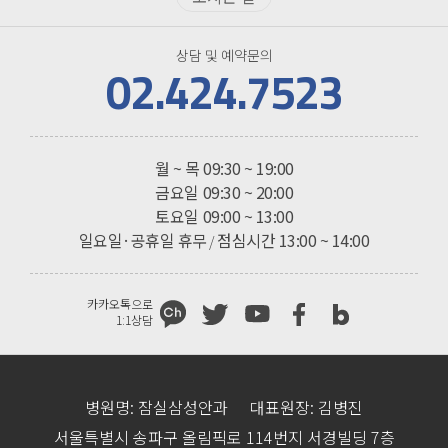
상담 및 예약문의
02.424.7523
진료시간
월 ~ 목
09:30 ~ 19:00
금요일
09:30 ~ 20:00
토요일
09:00 ~ 13:00
일요일·공휴일 휴무
점심시간 13:00 ~ 14:00
/
카카오톡으로
1:1상담
병원명: 잠실삼성안과
대표원장: 김병진
서울특별시 송파구 올림픽로 114번지 서경빌딩 7층