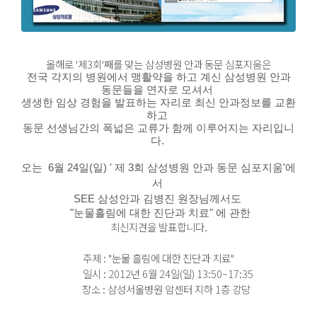
올해로 '제3회'째를 맞는
삼성병원 안과 동문 심포지움
은
전국 각지의 병원에서 맹활약을 하고 계신 삼성병원 안과
동문들을 연자로 모셔서
생생한 임상 경험을 발표하는 자리로
최신 안과정보를 교환
하고
동문 선생님간의 폭넓은 교류가 함께 이루어지는 자리입니
다.
오는 6월 24일(일) '
제 3회 삼성병원 안과 동문 심포지움'에
서
SEE 삼성안과 김병진 원장님께서도
"눈물흘림에 대한 진단과 치료" 에 관한
최신지견을 발표합니다.
주제 : "눈물 흘림에 대한 진단과 치료"
일시 : 2012년 6월 24일(일) 13:50~17:35
장소 : 삼성서울병원 암센터 지하 1층 강당