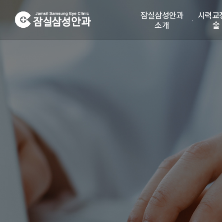
잠실삼성안과
시력교
소개
술