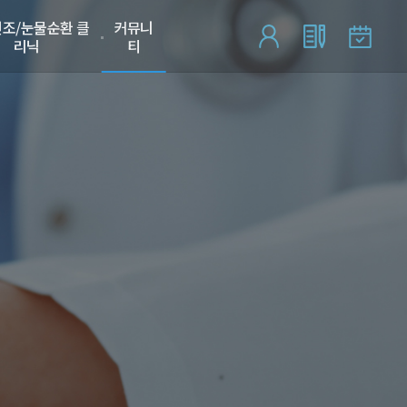
조/눈물순환 클
커뮤니
리닉
티