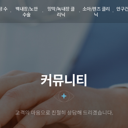
정 수
백내장/노안
망막/녹내장 클
소아/렌즈 클리
안구건
수술
리닉
닉
커뮤니티
고객의 마음으로 친절히 상담해 드리겠습니다.