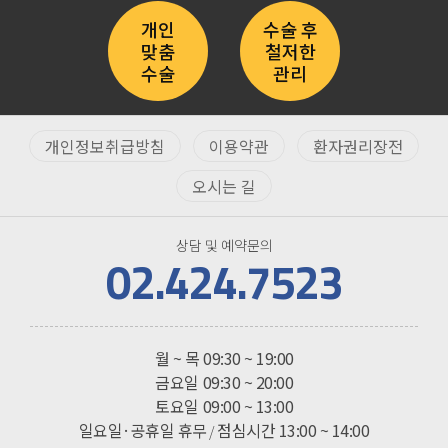
개인
수술 후
맞춤
철저한
수술
관리
개인정보취급방침
이용약관
환자권리장전
오시는 길
상담 및 예약문의
02.424.7523
진료시간
월 ~ 목
09:30 ~ 19:00
금요일
09:30 ~ 20:00
토요일
09:00 ~ 13:00
일요일·공휴일 휴무
점심시간 13:00 ~ 14:00
/