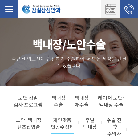
백내장/노안수술
숙련된 의료진이 안전하게 수술하여 더 밝은 세상을 만날
수 있습니다.
노안 정밀
백내장
백내장
레이저 노안·
검사 프로그램
수술
재수술
백내장 수술
노안·백내장
개인맞춤
후발
수술 전
렌즈삽입술
인공수정체
백내장
·후
주의사