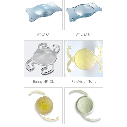
AT LARA
AT LISA tri
Bunny MF IOL
FineVision Toric