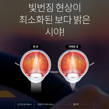
빛번짐 현상이
최소화된 보다 밝은
시야!