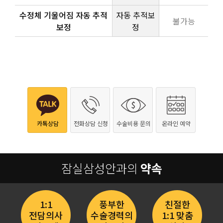
수정체 기울어짐 자동 추적
자동 추적보
불가능
보정
정
카톡상담
전화상담 신청
수술비용 문의
온라인 예약
잠실삼성안과의
약속
1:1
풍부한
친절한
전담의사
수술경력의
1:1 맞춤