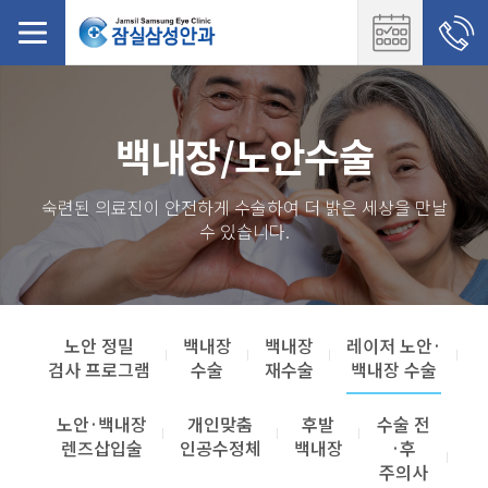
백내장/노안수술
숙련된 의료진이 안전하게 수술하여 더 밝은 세상을 만날
수 있습니다.
노안 정밀
백내장
백내장
레이저 노안·
검사 프로그램
수술
재수술
백내장 수술
노안·백내장
개인맞춤
후발
수술 전
렌즈삽입술
인공수정체
백내장
·후
주의사