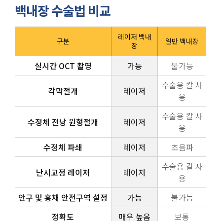
백내장 수술법 비교
레이저 백내
구분
일반 백내장
장
실시간 OCT 촬영
가능
불가능
수술용 칼 사
각막절개
레이저
용
수술용 칼 사
수정체 전낭 원형절개
레이저
용
수정체 파쇄
레이저
초음파
수술용 칼 사
난시교정 레이저
레이저
용
안구 및 홍채 안전구역 설정
가능
불가능
정확도
매우 높음
보통