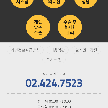
시스템
의료진
상담
개인
수술 후
맞춤
철저한
수술
관리
개인정보취급방침
이용약관
환자권리장전
오시는 길
상담 및 예약문의
02.424.7523
진료시간
월 ~ 목
09:30 ~ 19:00
금요일
09:30 ~ 20:00