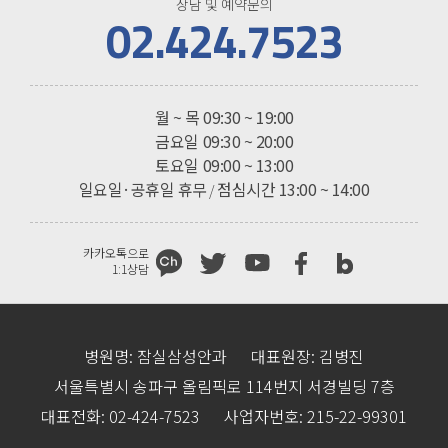
상담 및 예약문의
02.424.7523
진료시간
월 ~ 목
09:30 ~ 19:00
금요일
09:30 ~ 20:00
토요일
09:00 ~ 13:00
일요일·공휴일 휴무
점심시간 13:00 ~ 14:00
/
카카오톡으로
1:1상담
병원명: 잠실삼성안과
대표원장: 김병진
서울특별시 송파구 올림픽로 114번지 서경빌딩 7층
대표전화: 02-424-7523
사업자번호: 215-22-99301