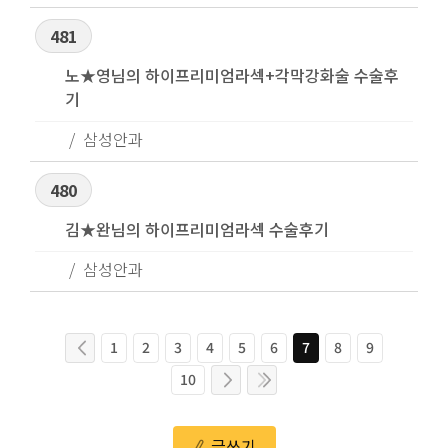
481
노★영님의 하이프리미엄라섹+각막강화술 수술후
기
삼성안과
480
김★완님의 하이프리미엄라섹 수술후기
삼성안과
1
2
3
4
5
6
7
8
9
10
글쓰기