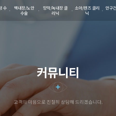
정 수
백내장/노안
망막/녹내장 클
소아/렌즈 클리
안구건
수술
리닉
닉
커뮤니티
고객의 마음으로 친절히 상담해 드리겠습니다.