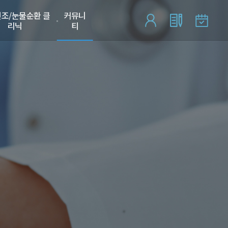
조/눈물순환 클
커뮤니
리닉
티