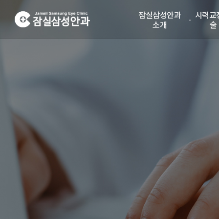
잠실삼성안과
시력교
소개
술