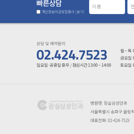
빠른상담
개인정보취급방침동의
[보기]
상담 및 예약문의
진료시
02.424.7523
월 ~ 목
금요일
일요일·공휴일 휴무
점심시간 13:00 ~ 14:00
토요일
/
병원명: 잠실삼성안과
서울특별시 송파구 올림픽로
대표전화: 02-424-7523