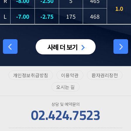
R
-8.00
-2.50
5
465
1.0
L
-7.00
-2.75
175
468
Previou
사례 더 보기
Next
s
개인정보취급방침
이용약관
환자권리장전
오시는 길
상담 및 예약문의
02.424.7523