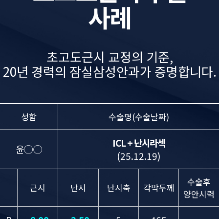
사례
초고도근시 교정의 기준,
20년 경력의 잠실삼성안과가 증명합니다.
성함
수술명(수술날짜)
ICL + 난시라섹
윤◯◯
(25.12.19)
수술후
근시
난시
난시축
각막두께
양안시력