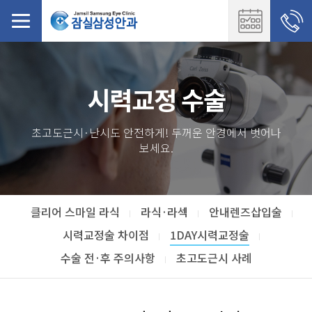
시력교정 수술
초고도근시·난시도 안전하게! 두꺼운 안경에서 벗어나
보세요.
클리어 스마일 라식
라식·라섹
안내렌즈삽입술
시력교정술 차이점
1DAY시력교정술
수술 전·후 주의사항
초고도근시 사례