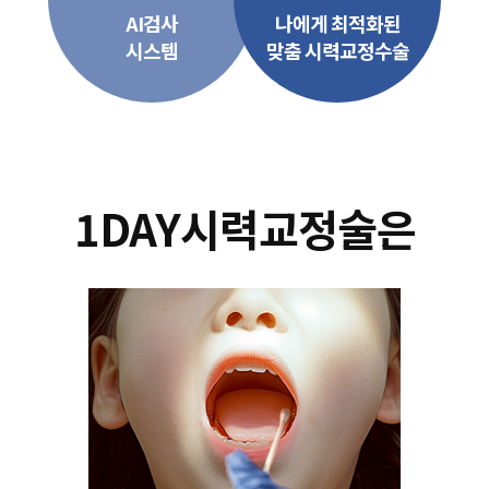
AI검사
나에게 최적화된
시스템
맞춤 시력교정수술
1DAY시력교정술은