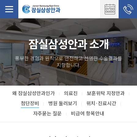
잠실삼성안과 소개
풍부한 경험과 원칙으로 안전하고 선명한 수술결과를
지향합니다.
왜 잠실삼성안과인가
의료진
보훈위탁 지정안과
첨단장비
병원 둘러보기
위치·진료시간
자주묻는 질문
비급여 항목안내