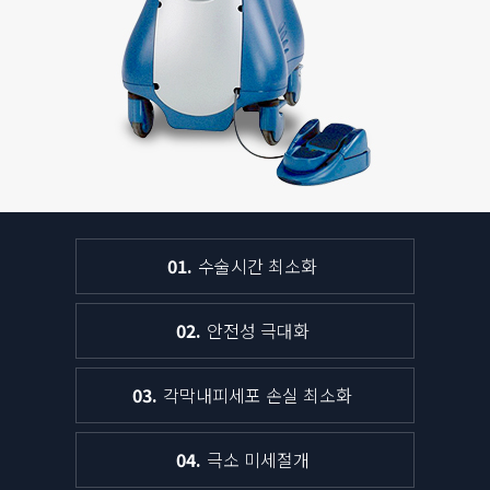
01
수술시간
최소화
02
안전성
극대화
03
각막내피세포
손실 최소화
04
극소
미세절개